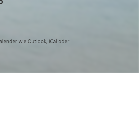
6
Kalender wie Outlook, iCal oder