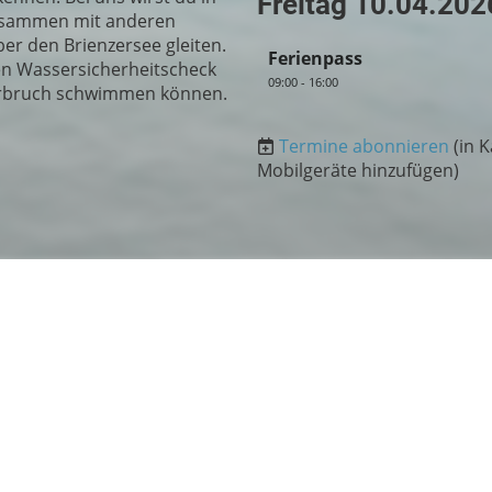
Freitag 10.04.202
zusammen mit anderen
er den Brienzersee gleiten.
Ferienpass
en Wassersicherheitscheck
09:00 - 16:00
rbruch schwimmen können.
Termine abonnieren
(in 
Mobilgeräte hinzufügen)