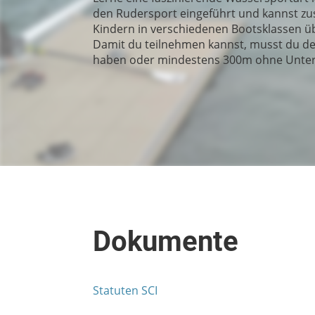
den Rudersport eingeführt und kannst 
Kindern in verschiedenen Bootsklassen üb
Damit du teilnehmen kannst, musst du d
haben oder mindestens 300m ohne Unte
Dokumente
Statuten SCI