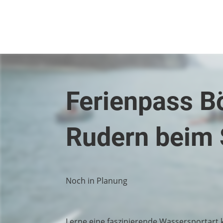
Ferienpass B
Rudern beim 
Noch in Planung
Lerne eine faszinierende Wassersportart k